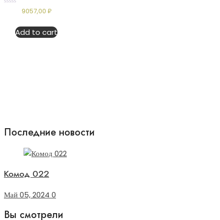
Rated
9057,00
₽
0
out
of
Add to cart
5
Последние новости
Комод 022
Май 05, 2024
0
Вы смотрели