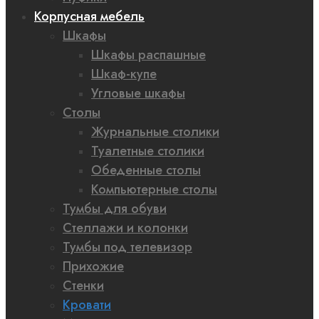
Корпусная мебель
Шкафы
Шкафы распашные
Шкаф-купе
Угловые шкафы
Столы
Журнальные столики
Туалетные столики
Обеденные столы
Компьютерные столы
Тумбы для обуви
Стеллажи и колонки
Тумбы под телевизор
Прихожие
Стенки
Кровати