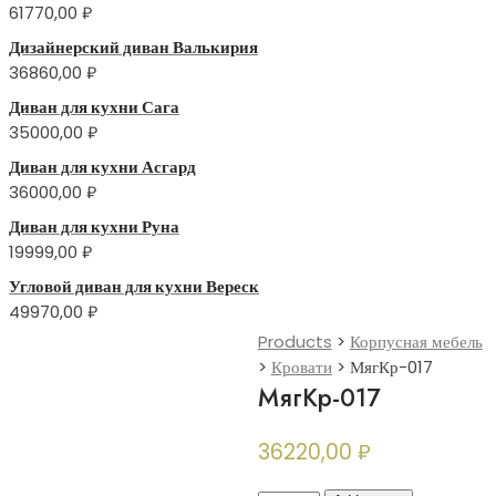
61770,00
₽
Дизайнерский диван Валькирия
36860,00
₽
Диван для кухни Сага
35000,00
₽
Диван для кухни Асгард
36000,00
₽
Диван для кухни Руна
19999,00
₽
Угловой диван для кухни Вереск
49970,00
₽
Products
>
Корпусная мебель
>
Кровати
>
МягКр-017
МягКр-017
36220,00
₽