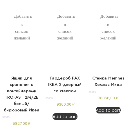
Добавить
Добавить
Добавить
в
в
в
список
список
список
желаний
желаний
желаний
Ящик для
Гардероб PAX
Стенка Hemnes
хранения с
IKEA 2-дверный
Хемнэс Икеа
контейнерами
со стеклом
TROFAST 2М/2Б
Rated
78858,00
₽
0
белый/
Rated
19360,00
₽
out
0
of
бирюзовый Икеа
Add to cart
out
5
of
Add to cart
5
Rated
5827,00
₽
0
out