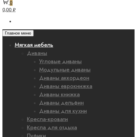
0
0,00 ₽
Главное меню
Мягкая мебель
Диваны
Угловые диваны
Модульные диваны
Диваны аккордеон
Диваны еврокнижка
Диваны книжка
Диваны дельфин
Диваны для кухни
Кресла-кровати
Кресла для отдыха
Пуфики