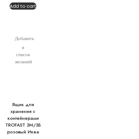
of
Add to cart
5
Добавить
в
список
желаний
Ящик для
хранения с
контейнерами
TROFAST 3М/3Б
розовый Икеа