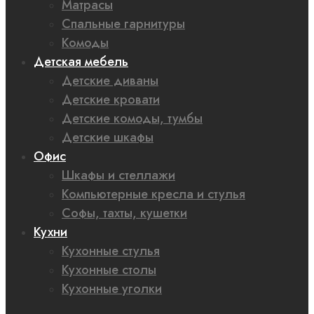
Матрасы
Спальные гарнитуры
Комоды
Детская мебель
Детские диваны
Детские кровати
Детские комоды, тумбы
Детские шкафы
Офис
Шкафы и стеллажи
Компьютерные кресла и стулья
Софы, тахты, кушетки
Кухни
Кухонные стулья
Кухонные столы
Кухонные уголки