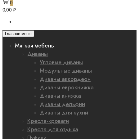
0
0,00 ₽
Главное меню
Мягкая мебель
Диваны
Угловые диваны
Модульные диваны
Диваны аккордеон
Диваны еврокнижка
Диваны книжка
Диваны дельфин
Диваны для кухни
Кресла-кровати
Кресла для отдыха
Пуфики