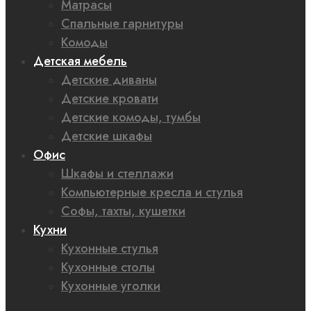
Матрасы
Спальные гарнитуры
Комоды
Детская мебель
Детские диваны
Детские кровати
Детские комоды, тумбы
Детские шкафы
Офис
Шкафы и стеллажи
Компьютерные кресла и стулья
Софы, тахты, кушетки
Кухни
Кухонные стулья
Кухонные столы
Кухонные уголки