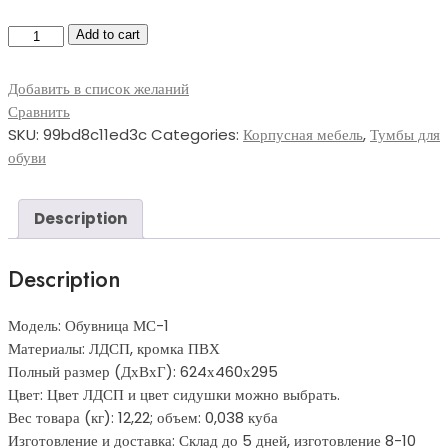
Обувница
Add to cart
МС-1
quantity
Добавить в список желаний
Сравнить
SKU:
99bd8c11ed3c
Categories:
Корпусная мебель
,
Тумбы для
обуви
Description
Description
Модель: Обувница МС-1
Материалы: ЛДСП, кромка ПВХ
Полный размер (ДхВхГ): 624х460х295
Цвет: Цвет ЛДСП и цвет сидушки можно выбрать.
Вес товара (кг): 12,22; объем: 0,038 куба
Изготовление и доставка: Склад до 5 дней, изготовление 8-10