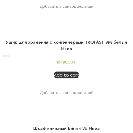
Добавить в список желаний
Ящик для хранения с контейнерами TROFAST 9М белый
Икеа
Rated
10490,00
₽
0
out
of
Add to cart
5
Добавить в список желаний
Шкаф книжный Билли 36 Икеа