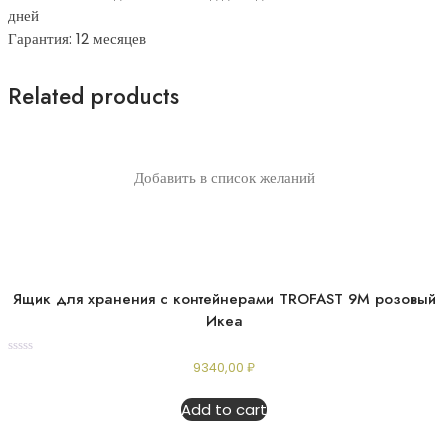
дней
Гарантия: 12 месяцев
Related products
Добавить в список желаний
Ящик для хранения с контейнерами TROFAST 9М розовый
Икеа
Rated
9340,00
₽
0
out
of
Add to cart
5