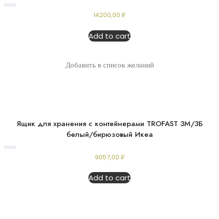
Rated
14200,00
₽
0
out
of
Add to cart
5
Добавить в список желаний
Ящик для хранения с контейнерами TROFAST 3М/3Б
белый/бирюзовый Икеа
Rated
9057,00
₽
0
out
of
Add to cart
5