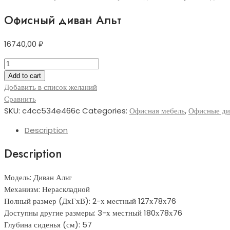
Офисный диван Альт
16740,00
₽
Офисный
диван
Add to cart
Альт
Добавить в список желаний
quantity
Сравнить
SKU:
c4cc534e466c
Categories:
Офисная мебель
,
Офисные ди
Description
Description
Модель: Диван Альт
Механизм: Нераскладной
Полный размер (ДхГхВ): 2-х местный 127х78х76
Доступны другие размеры: 3-х местный 180х78х76
Глубина сиденья (см): 57