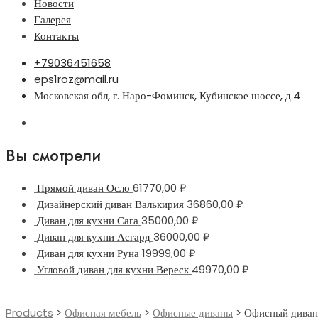
Новости
Галерея
Контакты
+79036451658
eps1roz@mail.ru
Московская обл, г. Наро-Фоминск, Кубинское шоссе, д.4
Вы смотрели
Прямой диван Осло
61770,00
₽
Дизайнерский диван Валькирия
36860,00
₽
Диван для кухни Сага
35000,00
₽
Диван для кухни Асгард
36000,00
₽
Диван для кухни Руна
19999,00
₽
Угловой диван для кухни Вереск
49970,00
₽
Products
>
Офисная мебель
>
Офисные диваны
>
Офисный диван