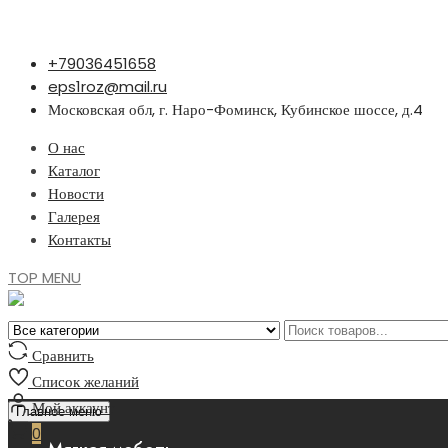
Перейти
+79036451658
к
eps1roz@mail.ru
содержимому
Московская обл, г. Наро-Фоминск, Кубинское шоссе, д.4
О нас
Каталог
Новости
Галерея
Контакты
TOP MENU
Сравнить
Список желаний
Мой аккаунт
Главное меню
0