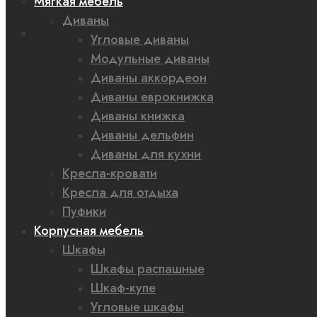
Мягкая мебель
0,00 ₽
Диваны
Угловые диваны
Модульные диваны
Диваны аккордеон
Диваны еврокнижка
Диваны книжка
Диваны дельфин
Диваны для кухни
Кресла-кровати
Кресла для отдыха
Пуфики
Корпусная мебель
Шкафы
Шкафы распашные
Шкаф-купе
Угловые шкафы