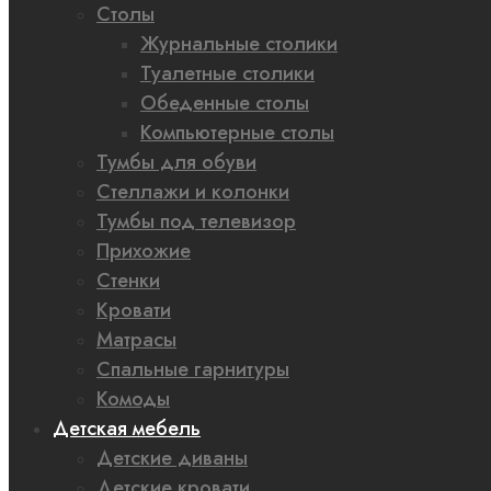
Столы
Журнальные столики
Туалетные столики
Обеденные столы
Компьютерные столы
Тумбы для обуви
Стеллажи и колонки
Тумбы под телевизор
Прихожие
Стенки
Кровати
Матрасы
Спальные гарнитуры
Комоды
Детская мебель
Детские диваны
Детские кровати