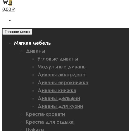
0
0,00 ₽
Главное меню
Мягкая мебель
Диваны
Угловые диваны
Модульные диваны
Диваны аккордеон
Диваны еврокнижка
Диваны книжка
Диваны дельфин
Диваны для кухни
Кресла-кровати
Кресла для отдыха
Пуфики