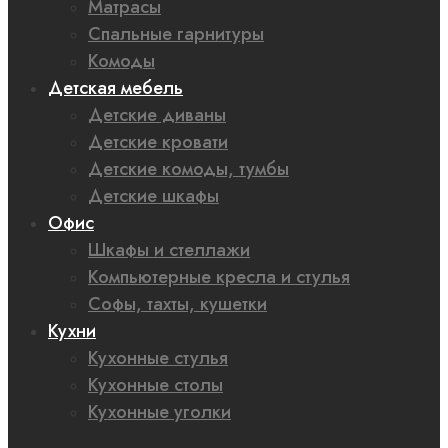
Матрасы
Спальные гарнитуры
Комоды
Детская мебель
Детские диваны
Детские кровати
Детские комоды, тумбы
Детские шкафы
Офис
Шкафы и стеллажи
Компьютерные кресла и стулья
Софы, тахты, кушетки
Кухни
Кухонные стулья
Кухонные столы
Кухонные уголки