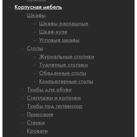
Корпусная мебель
Шкафы
Шкафы распашные
Шкаф-купе
Угловые шкафы
Столы
Журнальные столики
Туалетные столики
Обеденные столы
Компьютерные столы
Тумбы для обуви
Стеллажи и колонки
Тумбы под телевизор
Прихожие
Стенки
Кровати