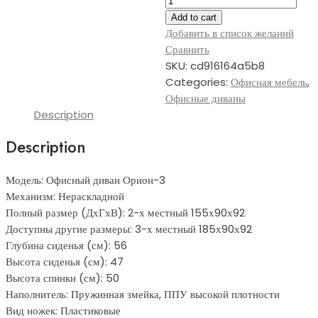
диван
Add to cart
Орион-3
Добавить в список желаний
quantity
Сравнить
SKU:
cd916164a5b8
Categories:
Офисная мебель
,
Офисные диваны
Description
Description
Модель: Офисный диван Орион-3
Механизм: Нераскладной
Полный размер (ДхГхВ): 2-х местный 155х90х92
Доступны другие размеры: 3-х местный 185х90х92
Глубина сиденья (см): 56
Высота сиденья (см): 47
Высота спинки (см): 50
Наполнитель: Пружинная змейка, ППУ высокой плотности
Вид ножек: Пластиковые