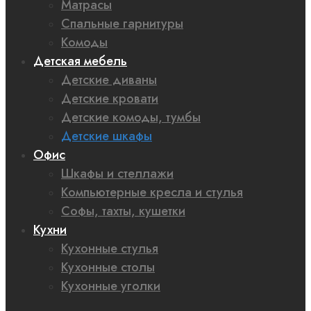
Матрасы
Спальные гарнитуры
Комоды
Детская мебель
Детские диваны
Детские кровати
Детские комоды, тумбы
Детские шкафы
Офис
Шкафы и стеллажи
Компьютерные кресла и стулья
Софы, тахты, кушетки
Кухни
Кухонные стулья
Кухонные столы
Кухонные уголки