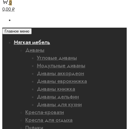
0
0,00 ₽
Главное меню
Мягкая мебель
Диваны
Угловые диваны
Модульные диваны
Диваны аккордеон
Диваны еврокнижка
Диваны книжка
Диваны дельфин
Диваны для кухни
Кресла-кровати
Кресла для отдыха
Пуфики