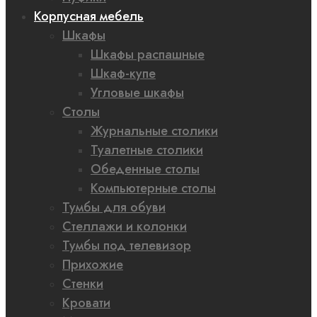
Корпусная мебель
Шкафы
Шкафы распашные
Шкаф-купе
Угловые шкафы
Столы
Журнальные столики
Туалетные столики
Обеденные столы
Компьютерные столы
Тумбы для обуви
Стеллажи и колонки
Тумбы под телевизор
Прихожие
Стенки
Кровати