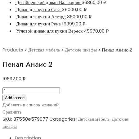
Дизайнерский диван Валькирия
36860,00
₽
Диван для кухни Сага
35000,00
₽
Диван для кухни Асгард
36000,00
₽
Диван для кухни Руна
19999,00
₽
Угловой диван для кухни Вереск
49970,00
₽
Products
>
Детская мебель
>
Детские шкафы
>
Пенал Анаис 2
Пенал Анаис 2
10692,00
₽
Пенал
Анаис
Add to cart
2
Добавить в список желаний
quantity
Сравнить
SKU:
37558e579077
Categories:
Детская мебель
,
Детские
шкафы
Description