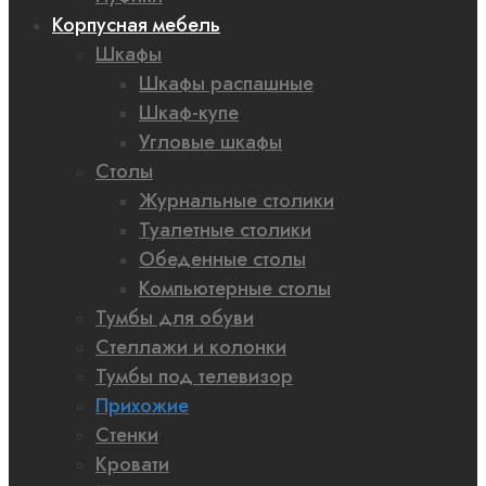
Корпусная мебель
Шкафы
Шкафы распашные
Шкаф-купе
Угловые шкафы
Столы
Журнальные столики
Туалетные столики
Обеденные столы
Компьютерные столы
Тумбы для обуви
Стеллажи и колонки
Тумбы под телевизор
Прихожие
Стенки
Кровати