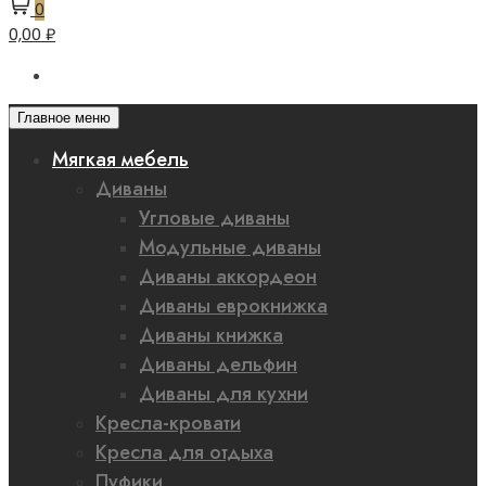
0
0,00 ₽
Главное меню
Мягкая мебель
Диваны
Угловые диваны
Модульные диваны
Диваны аккордеон
Диваны еврокнижка
Диваны книжка
Диваны дельфин
Диваны для кухни
Кресла-кровати
Кресла для отдыха
Пуфики