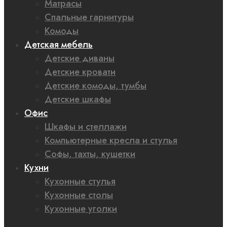
Матрасы
Спальные гарнитуры
Комоды
Детская мебель
Детские диваны
Детские кровати
Детские комоды, тумбы
Детские шкафы
Офис
Шкафы и стеллажи
Компьютерные кресла и стулья
Софы, тахты, кушетки
Кухни
Кухонные стулья
Кухонные столы
Кухонные уголки