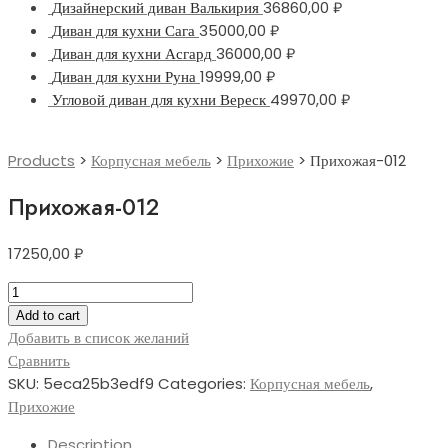
Дизайнерский диван Валькирия
36860,00
₽
Диван для кухни Сага
35000,00
₽
Диван для кухни Асгард
36000,00
₽
Диван для кухни Руна
19999,00
₽
Угловой диван для кухни Вереск
49970,00
₽
Products
>
Корпусная мебель
>
Прихожие
>
Прихожая-012
Прихожая-012
17250,00
₽
Прихожая-012
quantity
Add to cart
Добавить в список желаний
Сравнить
SKU:
5eca25b3edf9
Categories:
Корпусная мебель
,
Прихожие
Description