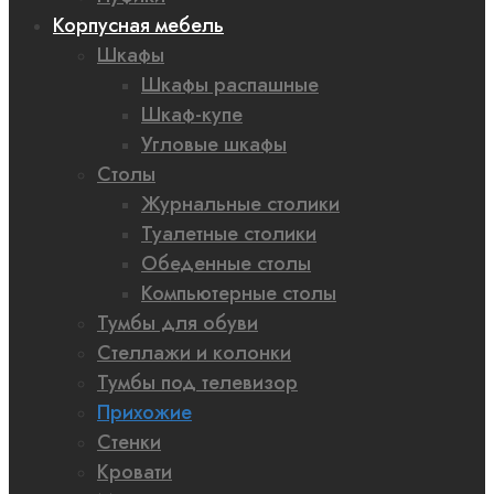
Корпусная мебель
Шкафы
Шкафы распашные
Шкаф-купе
Угловые шкафы
Столы
Журнальные столики
Туалетные столики
Обеденные столы
Компьютерные столы
Тумбы для обуви
Стеллажи и колонки
Тумбы под телевизор
Прихожие
Стенки
Кровати