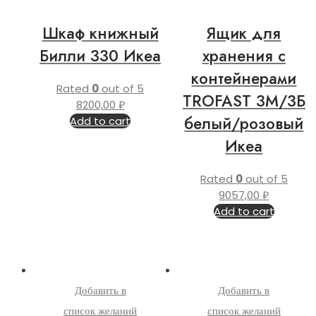
Шкаф книжный
Ящик для
Билли 330 Икеа
хранения с
контейнерами
Rated
0
out of 5
TROFAST 3М/3Б
8200,00
₽
белый/розовый
Add to cart
Икеа
Rated
0
out of 5
9057,00
₽
Add to cart
Добавить в
Добавить в
список желаний
список желаний