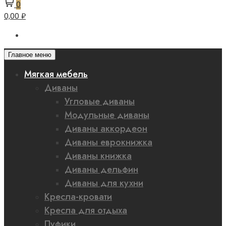
0
0,00 ₽
Главное меню
Мягкая мебель
Диваны
Угловые диваны
Модульные диваны
Диваны аккордеон
Диваны еврокнижка
Диваны книжка
Диваны дельфин
Диваны для кухни
Кресла-кровати
Кресла для отдыха
Пуфики