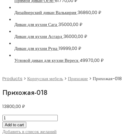
Прямой диван Осло
61770,00
₽
Дизайнерский диван Валькирия
36860,00
₽
Диван для кухни Сага
35000,00
₽
Диван для кухни Асгард
36000,00
₽
Диван для кухни Руна
19999,00
₽
Угловой диван для кухни Вереск
49970,00
₽
Products
>
Корпусная мебель
>
Прихожие
>
Прихожая-018
Прихожая-018
13800,00
₽
Прихожая-018
quantity
Add to cart
Добавить в список желаний