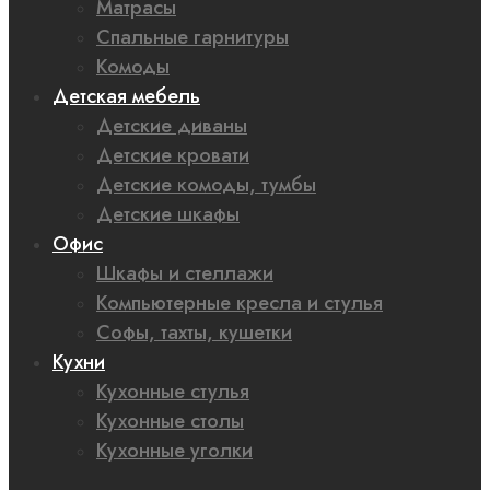
Матрасы
Спальные гарнитуры
Комоды
Детская мебель
Детские диваны
Детские кровати
Детские комоды, тумбы
Детские шкафы
Офис
Шкафы и стеллажи
Компьютерные кресла и стулья
Софы, тахты, кушетки
Кухни
Кухонные стулья
Кухонные столы
Кухонные уголки