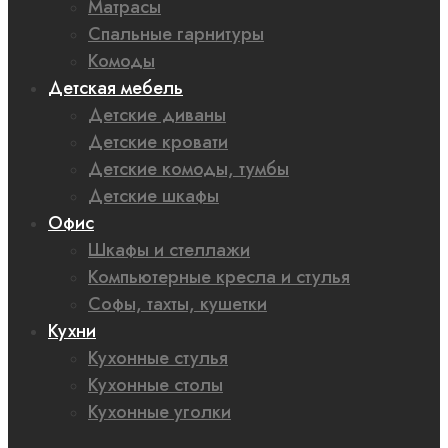
Матрасы
Спальные гарнитуры
Комоды
Детская мебель
Детские диваны
Детские кровати
Детские комоды, тумбы
Детские шкафы
Офис
Шкафы и стеллажи
Компьютерные кресла и стулья
Софы, тахты, кушетки
Кухни
Кухонные стулья
Кухонные столы
Кухонные уголки