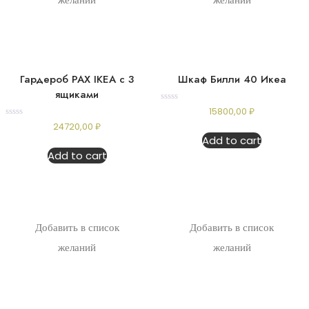
Гардероб PAX IKEA с 3
Шкаф Билли 40 Икеа
ящиками
Rated
15800,00
₽
0
Rated
24720,00
₽
out
0
of
Add to cart
out
5
of
Add to cart
5
Добавить в список
Добавить в список
желаний
желаний