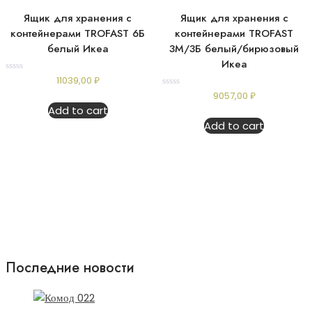
Ящик для хранения с
Ящик для хранения с
контейнерами TROFAST 6Б
контейнерами TROFAST
белый Икеа
3М/3Б белый/бирюзовый
Икеа
Rated
11039,00
₽
0
Rated
9057,00
₽
out
0
of
Add to cart
out
5
of
Add to cart
5
Последние новости