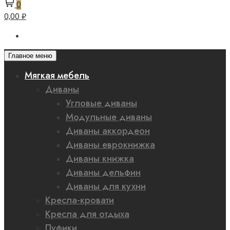
0
0,00 ₽
Главное меню
Мягкая мебель
Диваны
Угловые диваны
Модульные диваны
Диваны аккордеон
Диваны еврокнижка
Диваны книжка
Диваны дельфин
Диваны для кухни
Кресла-кровати
Кресла для отдыха
Пуфики