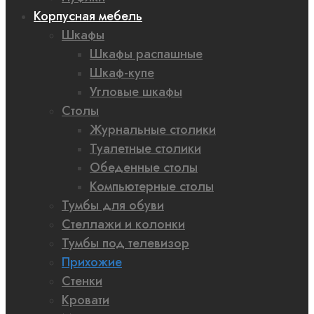
Корпусная мебель
Шкафы
Шкафы распашные
Шкаф-купе
Угловые шкафы
Столы
Журнальные столики
Туалетные столики
Обеденные столы
Компьютерные столы
Тумбы для обуви
Стеллажи и колонки
Тумбы под телевизор
Прихожие
Стенки
Кровати