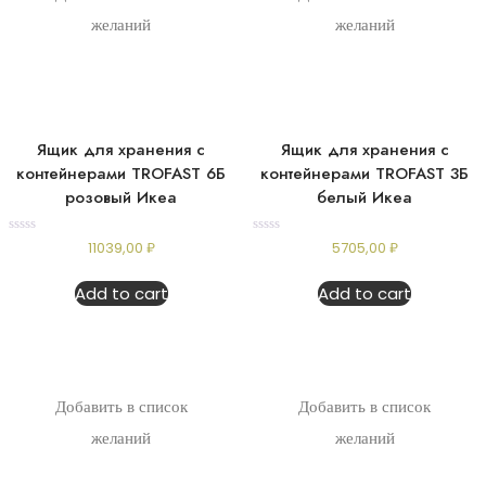
желаний
желаний
Ящик для хранения с
Ящик для хранения с
контейнерами TROFAST 6Б
контейнерами TROFAST 3Б
розовый Икеа
белый Икеа
Rated
Rated
11039,00
₽
5705,00
₽
0
0
out
out
of
of
Add to cart
Add to cart
5
5
Добавить в список
Добавить в список
желаний
желаний