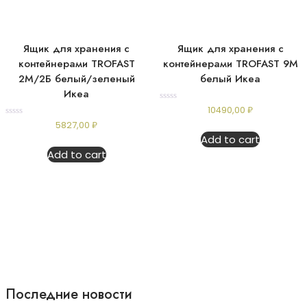
Ящик для хранения с
Ящик для хранения с
контейнерами TROFAST
контейнерами TROFAST 9М
2М/2Б белый/зеленый
белый Икеа
Икеа
Rated
10490,00
₽
0
Rated
5827,00
₽
out
0
of
Add to cart
out
5
of
Add to cart
5
Последние новости