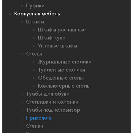
Пуфики
Корпусная мебель
Шкафы
Шкафы распашные
Шкаф-купе
Угловые шкафы
Столы
Журнальные столики
Туалетные столики
Обеденные столы
Компьютерные столы
Тумбы для обуви
Стеллажи и колонки
Тумбы под телевизор
Прихожие
Стенки