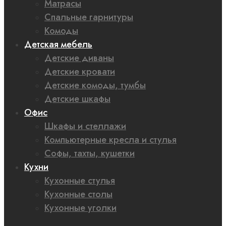
Матрасы
Спальные гарнитуры
Комоды
Детская мебель
Детские диваны
Детские кровати
Детские комоды, тумбы
Детские шкафы
Офис
Шкафы и стеллажи
Компьютерные кресла и стулья
Софы, тахты, кушетки
Кухни
Кухонные стулья
Кухонные столы
Кухонные уголки