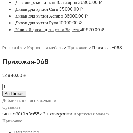
Дизайнерский диван Валькирия
36860,00
₽
Диван для кухни Сага
35000,00
₽
Диван для кухни Асгард
36000,00
₽
Диван для кухни Руна
19999,00
₽
Угловой диван для кухни Вереск
49970,00
₽
Products
>
Корпусная мебель
>
Прихожие
>
Прихожая-068
Прихожая-068
24840,00
₽
Прихожая-068
quantity
Add to cart
Добавить в список желаний
Сравнить
SKU:
a28f943a5543
Categories:
Корпусная мебель
,
Прихожие
Description