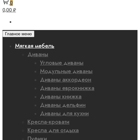
0
0,00 ₽
Главное меню
Мягкая мебель
Диваны
Угловые диваны
Модульные диваны
Диваны аккордеон
Диваны еврокнижка
Диваны книжка
Диваны дельфин
Диваны для кухни
Кресла-кровати
Кресла для отдыха
Пуфики