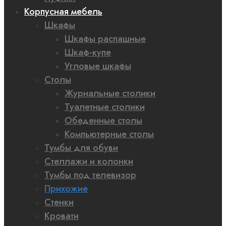
Корпусная мебель
Шкафы
Шкафы распашные
Шкаф-купе
Угловые шкафы
Столы
Журнальные столики
Туалетные столики
Обеденные столы
Компьютерные столы
Тумбы для обуви
Стеллажи и колонки
Тумбы под телевизор
Прихожие
Стенки
Кровати