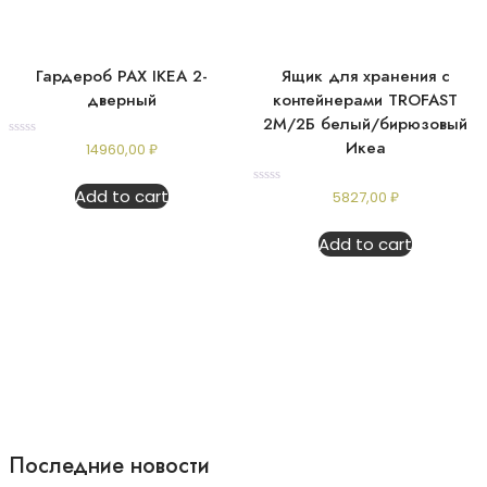
Гардероб PAX IKEA 2-
Ящик для хранения с
дверный
контейнерами TROFAST
2М/2Б белый/бирюзовый
Икеа
Rated
14960,00
₽
0
out
of
Add to cart
Rated
5827,00
₽
5
0
out
of
Add to cart
5
Последние новости