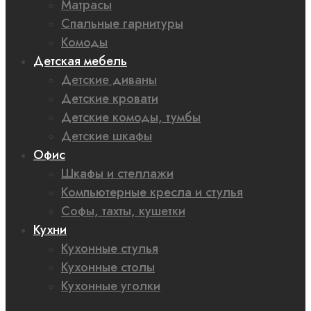
Матрасы
Спальные гарнитуры
Комоды
Детская мебель
Детские диваны
Детские кровати
Детские комоды, тумбы
Детские шкафы
Офис
Шкафы и стеллажи
Компьютерные кресла и стулья
Софы, тахты, кушетки
Кухни
Кухонные стулья
Кухонные столы
Кухонные уголки