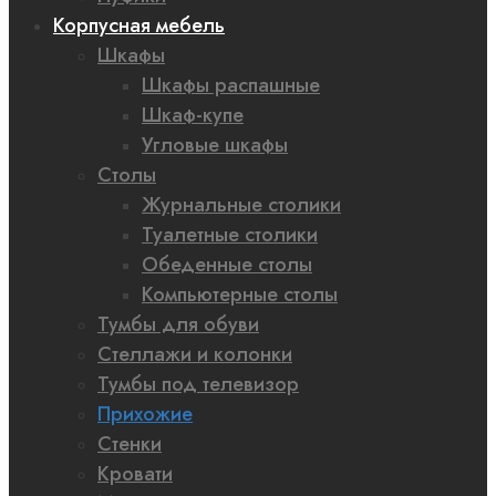
Корпусная мебель
Шкафы
Шкафы распашные
Шкаф-купе
Угловые шкафы
Столы
Журнальные столики
Туалетные столики
Обеденные столы
Компьютерные столы
Тумбы для обуви
Стеллажи и колонки
Тумбы под телевизор
Прихожие
Стенки
Кровати