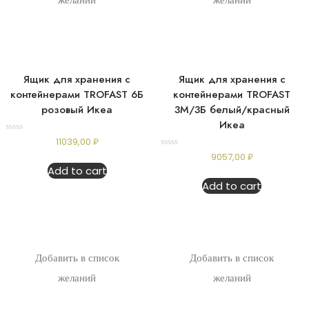
Ящик для хранения с
Ящик для хранения с
контейнерами TROFAST 6Б
контейнерами TROFAST
розовый Икеа
3М/3Б белый/красный
Икеа
Rated
11039,00
₽
0
Rated
9057,00
₽
out
0
of
Add to cart
out
5
of
Add to cart
5
Добавить в список
Добавить в список
желаний
желаний