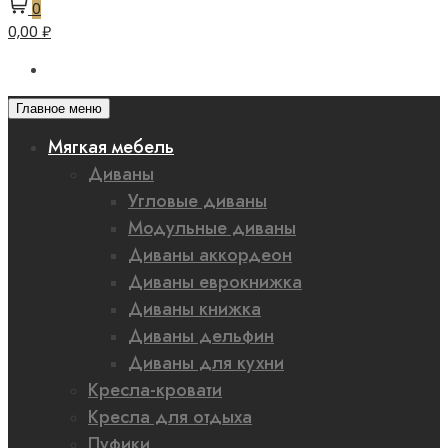
0
0,00 ₽
Главное меню
Мягкая мебель
Диваны
Угловые диваны
Модульные диваны
Диваны аккордеон
Диваны еврокнижка
Диваны книжка
Диваны дельфин
Диваны для кухни
Кресла-кровати
Кресла для отдыха
Пуфики