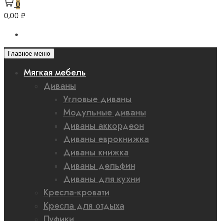
0
0,00 ₽
Главное меню
Мягкая мебель
Диваны
Угловые диваны
Модульные диваны
Диваны аккордеон
Диваны еврокнижка
Диваны книжка
Диваны дельфин
Диваны для кухни
Кресла-кровати
Кресла для отдыха
Пуфики