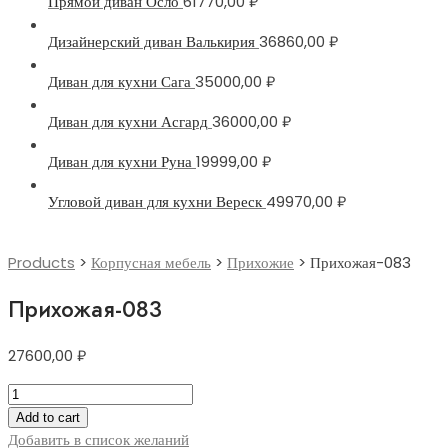
Прямой диван Осло
61770,00
₽
Дизайнерский диван Валькирия
36860,00
₽
Диван для кухни Сага
35000,00
₽
Диван для кухни Асгард
36000,00
₽
Диван для кухни Руна
19999,00
₽
Угловой диван для кухни Вереск
49970,00
₽
Products
>
Корпусная мебель
>
Прихожие
>
Прихожая-083
Прихожая-083
27600,00
₽
Прихожая-083
quantity
Add to cart
Добавить в список желаний