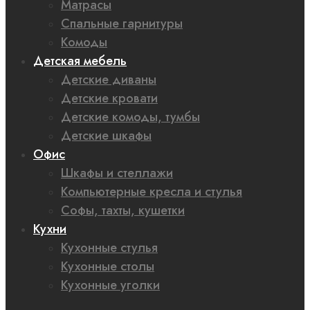
Матрасы
Спальные гарнитуры
Комоды
Детская мебель
Детские диваны
Детские кровати
Детские комоды, тумбы
Детские шкафы
Офис
Шкафы и стеллажи
Компьютерные кресла и стулья
Софы, тахты, кушетки
Кухни
Кухонные стулья
Кухонные столы
Кухонные уголки