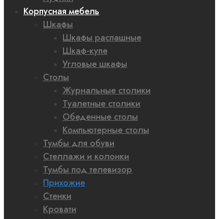
Корпусная мебель
Шкафы
Шкафы распашные
Шкаф-купе
Угловые шкафы
Столы
Журнальные столики
Туалетные столики
Обеденные столы
Компьютерные столы
Тумбы для обуви
Стеллажи и колонки
Тумбы под телевизор
Прихожие
Стенки
Кровати