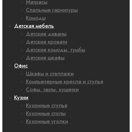
Матрасы
Спальные гарнитуры
Комоды
Детская мебель
Детские диваны
Детские кровати
Детские комоды, тумбы
Детские шкафы
Офис
Шкафы и стеллажи
Компьютерные кресла и стулья
Софы, тахты, кушетки
Кухни
Кухонные стулья
Кухонные столы
Кухонные уголки