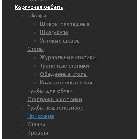
Корпусная мебель
Шкафы
Шкафы распашные
Шкаф-купе
Угловые шкафы
Столы
Журнальные столики
Туалетные столики
Обеденные столы
Компьютерные столы
Тумбы для обуви
Стеллажи и колонки
Тумбы под телевизор
Прихожие
Стенки
Кровати