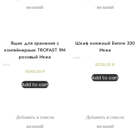
желаний
желаний
Ящик для хранения с
Шкаф книжный Билли 330
контейнерами TROFAST 9М
Икеа
розовый Икеа
Rated
8200,00
₽
0
Rated
9340,00
₽
out
0
of
Add to cart
out
5
of
Add to cart
5
Добавить в список
Добавить в список
желаний
желаний