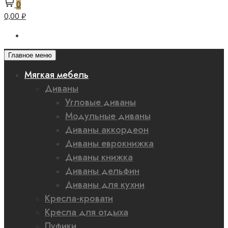
0
0,00 ₽
Главное меню
Мягкая мебель
Диваны
Угловые диваны
Модульные диваны
Диваны аккордеон
Диваны еврокнижка
Диваны книжка
Диваны дельфин
Диваны для кухни
Кресла-кровати
Кресла для отдыха
Пуфики