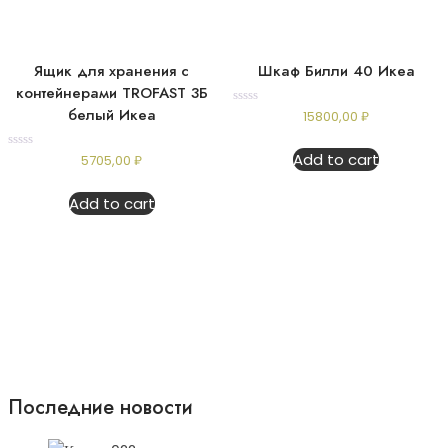
Ящик для хранения с
Шкаф Билли 40 Икеа
контейнерами TROFAST 3Б
белый Икеа
Rated
15800,00
₽
0
out
of
Add to cart
Rated
5705,00
₽
5
0
out
of
Add to cart
5
Последние новости