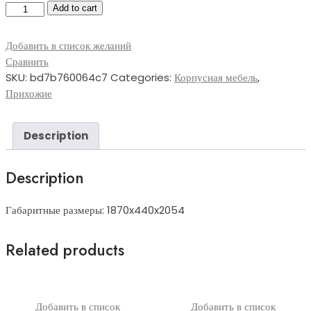
Прихожая
Add to cart
12.7М
quantity
Добавить в список желаний
Сравнить
SKU:
bd7b760064c7
Categories:
Корпусная мебель
,
Прихожие
Description
Description
Габаритные размеры: 1870x440x2054
Related products
Добавить в список
Добавить в список