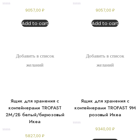
Rated
Rated
9057,00
₽
9057,00
₽
0
0
out
out
of
of
Add to cart
Add to cart
5
5
Добавить в список
Добавить в список
желаний
желаний
Ящик для хранения с
Ящик для хранения с
контейнерами TROFAST
контейнерами TROFAST 9М
2М/2Б белый/бирюзовый
розовый Икеа
Икеа
Rated
9340,00
₽
0
Rated
5827,00
₽
out
0
of