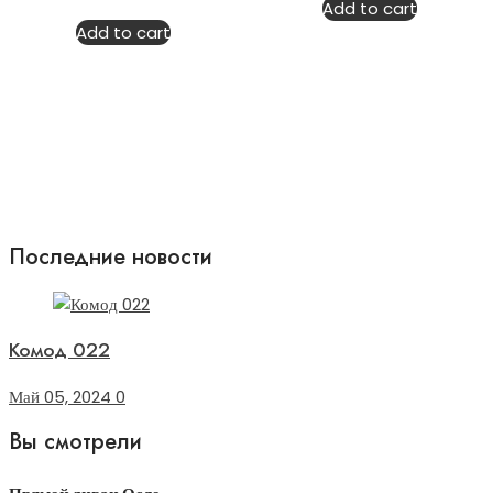
Add to cart
out
5
of
Add to cart
5
Последние новости
Комод 022
Май 05, 2024
0
Вы смотрели