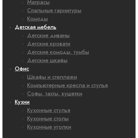
Матрасы
Спальные гарнитуры
Комоды
Детская мебель
Детские диваны
Детские кровати
Детские комоды, тумбы
Детские шкафы
Офис
Шкафы и стеллажи
Компьютерные кресла и стулья
Софы, тахты, кушетки
Кухни
Кухонные стулья
Кухонные столы
Кухонные уголки