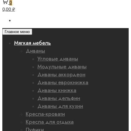
0
0,00 ₽
Главное меню
Мягкая мебель
Диваны
Угловые диваны
Модульные диваны
Диваны аккордеон
Диваны еврокнижка
Диваны книжка
Диваны дельфин
Диваны для кухни
Кресла-кровати
Кресла для отдыха
Пуфики