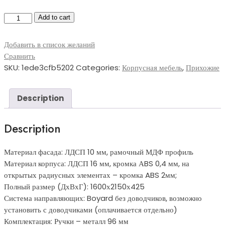
Прихожая
Add to cart
Венера-2М
quantity
Добавить в список желаний
Сравнить
SKU:
1ede3cfb5202
Categories:
Корпусная мебель
,
Прихожие
Description
Description
Материал фасада: ЛДСП 10 мм, рамочный МДФ профиль
Материал корпуса: ЛДСП 16 мм, кромка АBS 0,4 мм, на
открытых радиусных элементах – кромка ABS 2мм;
Полный размер (ДхВхГ): 1600х2150х425
Система направляющих: Boyard без доводчиков, возможно
установить с доводчиками (оплачивается отдельно)
Комплектация: Ручки – металл 96 мм