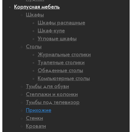
Корпусная мебель
Шкафы
Шкафы распашные
Шкаф-купе
Угловые шкафы
Столы
Журнальные столики
Туалетные столики
Обеденные столы
Компьютерные столы
Тумбы для обуви
Стеллажи и колонки
Тумбы под телевизор
Прихожие
Стенки
Кровати