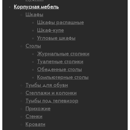
Корпусная мебель
Шкафы
Шкафы распашные
Шкаф-купе
Угловые шкафы
Столы
Журнальные столики
Туалетные столики
Обеденные столы
Компьютерные столы
Тумбы для обуви
Стеллажи и колонки
Тумбы под телевизор
Прихожие
Стенки
Кровати