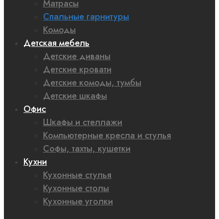
Матрасы
Спальные гарнитуры
Комоды
Детская мебель
Детские диваны
Детские кровати
Детские комоды, тумбы
Детские шкафы
Офис
Шкафы и стеллажи
Компьютерные кресла и стулья
Софы, тахты, кушетки
Кухни
Кухонные стулья
Кухонные столы
Кухонные уголки