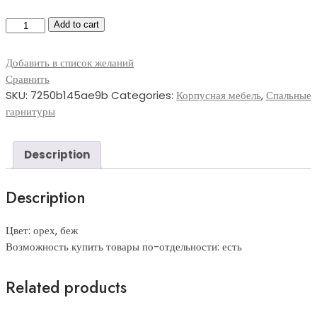
Рома (спальный
Add to cart
гарнитур,
ЛДСП)
Добавить в список желаний
quantity
Сравнить
SKU:
7250b145ae9b
Categories:
Корпусная мебель
,
Спальные
гарнитуры
Description
Description
Цвет: орех, беж
Возможность купить товары по-отдельности: есть
Related products