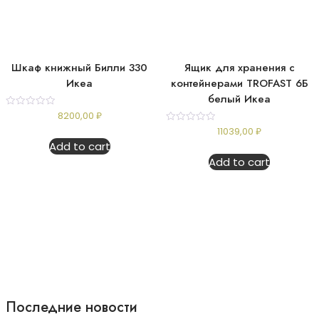
Шкаф книжный Билли 330
Ящик для хранения с
Икеа
контейнерами TROFAST 6Б
белый Икеа
Rated
8200,00
₽
0
Rated
11039,00
₽
out
0
of
Add to cart
out
5
of
Add to cart
5
Последние новости