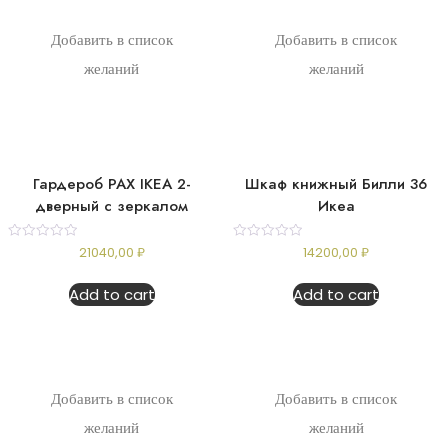
Добавить в список
Добавить в список
желаний
желаний
Гардероб PAX IKEA 2-
Шкаф книжный Билли 36
дверный с зеркалом
Икеа
Rated
Rated
21040,00
₽
14200,00
₽
0
0
out
out
of
of
Add to cart
Add to cart
5
5
Добавить в список
Добавить в список
желаний
желаний