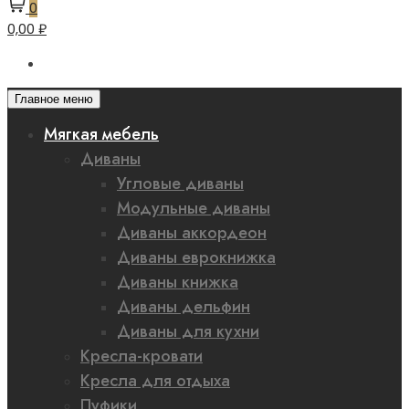
0
0,00 ₽
Главное меню
Мягкая мебель
Диваны
Угловые диваны
Модульные диваны
Диваны аккордеон
Диваны еврокнижка
Диваны книжка
Диваны дельфин
Диваны для кухни
Кресла-кровати
Кресла для отдыха
Пуфики