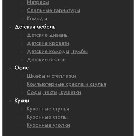
Матрасы
Спальные гарнитуры
Комоды
Детская мебель
Детские диваны
Детские кровати
Детские комоды, тумбы
Детские шкафы
Офис
Шкафы и стеллажи
Компьютерные кресла и стулья
Софы, тахты, кушетки
Кухни
Кухонные стулья
Кухонные столы
Кухонные уголки