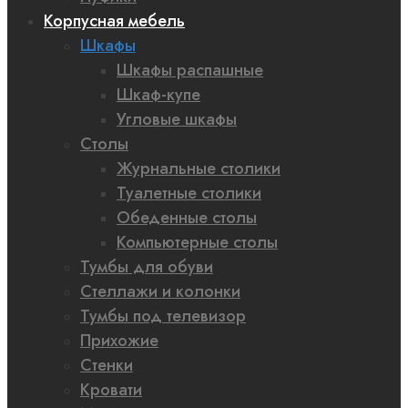
Корпусная мебель
Шкафы
Шкафы распашные
Шкаф-купе
Угловые шкафы
Столы
Журнальные столики
Туалетные столики
Обеденные столы
Компьютерные столы
Тумбы для обуви
Стеллажи и колонки
Тумбы под телевизор
Прихожие
Стенки
Кровати