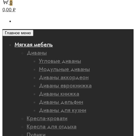
0
0,00 ₽
Главное меню
Мягкая мебель
Диваны
Угловые диваны
Модульные диваны
Диваны аккордеон
Диваны еврокнижка
Диваны книжка
Диваны дельфин
Диваны для кухни
Кресла-кровати
Кресла для отдыха
Пуфики