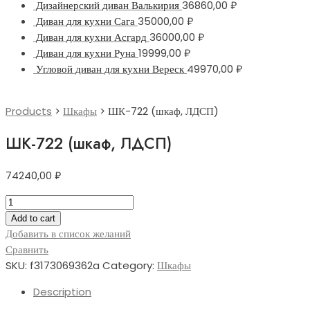
Дизайнерский диван Валькирия
36860,00
₽
Диван для кухни Сага
35000,00
₽
Диван для кухни Асгард
36000,00
₽
Диван для кухни Руна
19999,00
₽
Угловой диван для кухни Вереск
49970,00
₽
Products
>
Шкафы
>
ШК-722 (шкаф, ЛДСП)
ШК-722 (шкаф, ЛДСП)
74240,00
₽
ШК-722
(шкаф,
Add to cart
ЛДСП)
Добавить в список желаний
quantity
Сравнить
SKU:
f3173069362a
Category:
Шкафы
Description