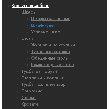
Корпусная мебель
Шкафы
Шкафы распашные
Шкаф-купе
Угловые шкафы
Столы
Журнальные столики
Туалетные столики
Обеденные столы
Компьютерные столы
Тумбы для обуви
Стеллажи и колонки
Тумбы под телевизор
Прихожие
Стенки
Кровати