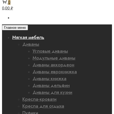
0
0,00 ₽
Главное меню
Мягкая мебель
Диваны
Угловые диваны
Модульные диваны
Диваны аккордеон
Диваны еврокнижка
Диваны книжка
Диваны дельфин
Диваны для кухни
Кресла-кровати
Кресла для отдыха
Пуфики