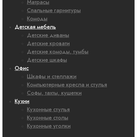
Матрасы
Спальные гарнитуры
Комоды
Детская мебель
Детские диваны
Детские кровати
Детские комоды, тумбы
Детские шкафы
Офис
Шкафы и стеллажи
Компьютерные кресла и стулья
Софы, тахты, кушетки
Кухни
Кухонные стулья
Кухонные столы
Кухонные уголки