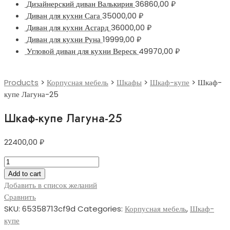
Дизайнерский диван Валькирия
36860,00
₽
Диван для кухни Сага
35000,00
₽
Диван для кухни Асгард
36000,00
₽
Диван для кухни Руна
19999,00
₽
Угловой диван для кухни Вереск
49970,00
₽
Products
>
Корпусная мебель
>
Шкафы
>
Шкаф-купе
>
Шкаф-
купе Лагуна-25
Шкаф-купе Лагуна-25
22400,00
₽
Шкаф-
купе
Add to cart
Лагуна-25
Добавить в список желаний
quantity
Сравнить
SKU:
65358713cf9d
Categories:
Корпусная мебель
,
Шкаф-
купе