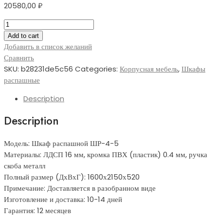
20580,00
₽
Шкаф
распашной
Add to cart
ШР-4-
Добавить в список желаний
5
Сравнить
quantity
SKU:
b28231de5c56
Categories:
Корпусная мебель
,
Шкафы
распашные
Description
Description
Модель: Шкаф распашной ШР-4-5
Материалы: ЛДСП 16 мм, кромка ПВХ (пластик) 0.4 мм, ручка
скоба металл
Полный размер (ДхВхГ): 1600х2150х520
Примечание: Доставляется в разобранном виде
Изготовление и доставка: 10-14 дней
Гарантия: 12 месяцев