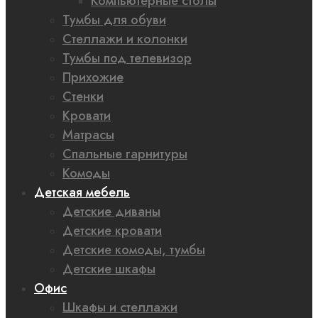
Компьютерные столы
Тумбы для обуви
Стеллажи и колонки
Тумбы под телевизор
Прихожие
Стенки
Кровати
Матрасы
Спальные гарнитуры
Комоды
Детская мебель
Детские диваны
Детские кровати
Детские комоды, тумбы
Детские шкафы
Офис
Шкафы и стеллажи