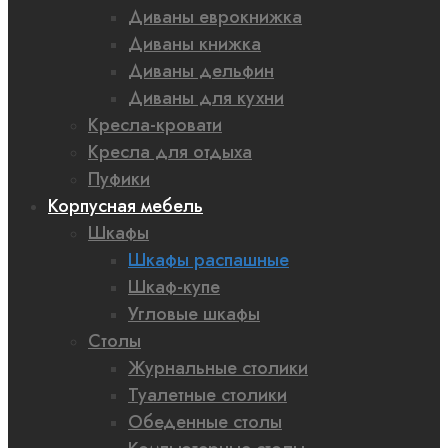
Диваны еврокнижка
Диваны книжка
Диваны дельфин
Диваны для кухни
Кресла-кровати
Кресла для отдыха
Пуфики
Корпусная мебель
Шкафы
Шкафы распашные
Шкаф-купе
Угловые шкафы
Столы
Журнальные столики
Туалетные столики
Обеденные столы