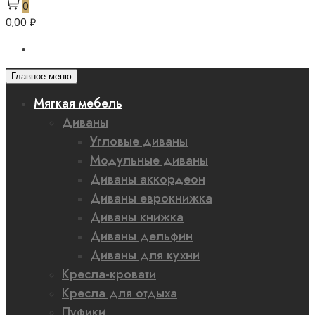
0
0,00 ₽
Главное меню
Мягкая мебель
Диваны
Угловые диваны
Модульные диваны
Диваны аккордеон
Диваны еврокнижка
Диваны книжка
Диваны дельфин
Диваны для кухни
Кресла-кровати
Кресла для отдыха
Пуфики