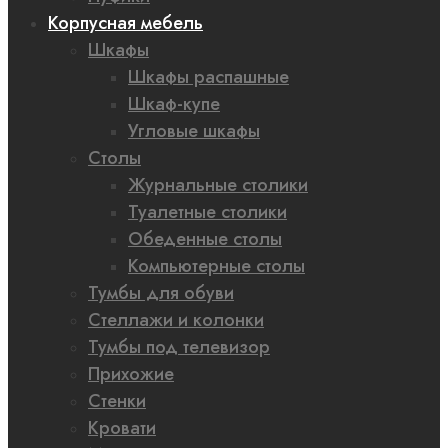
Корпусная мебель
Шкафы
Шкафы распашные
Шкаф-купе
Угловые шкафы
Столы
Журнальные столики
Туалетные столики
Обеденные столы
Компьютерные столы
Тумбы для обуви
Стеллажи и колонки
Тумбы под телевизор
Прихожие
Стенки
Кровати