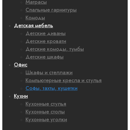
Матрасы
Спальные гарнитуры
Комоды
Детская мебель
Детские диваны
Детские кровати
Детские комоды, тумбы
Детские шкафы
Офис
Шкафы и стеллажи
Компьютерные кресла и стулья
Софы, тахты, кушетки
Кухни
Кухонные стулья
Кухонные столы
Кухонные уголки