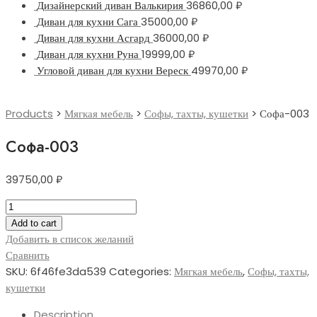
Дизайнерский диван Валькирия
36860,00
₽
Диван для кухни Сага
35000,00
₽
Диван для кухни Асгард
36000,00
₽
Диван для кухни Руна
19999,00
₽
Угловой диван для кухни Вереск
49970,00
₽
Products
>
Мягкая мебель
>
Софы, тахты, кушетки
>
Софа-003
Софа-003
39750,00
₽
Софа-003
quantity
Add to cart
Добавить в список желаний
Сравнить
SKU:
6f46fe3da539
Categories:
Мягкая мебель
,
Софы, тахты,
кушетки
Description