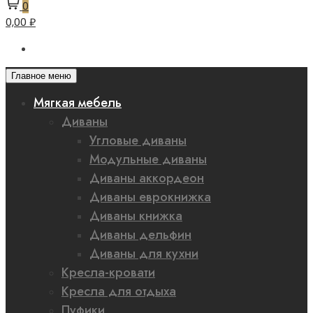
0
0,00 ₽
Главное меню
Мягкая мебель
Диваны
Угловые диваны
Модульные диваны
Диваны аккордеон
Диваны еврокнижка
Диваны книжка
Диваны дельфин
Диваны для кухни
Кресла-кровати
Кресла для отдыха
Пуфики