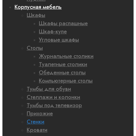
Корпусная мебель
Шкафы
Шкафы распашные
Шкаф-купе
Угловые шкафы
Столы
Журнальные столики
Туалетные столики
Обеденные столы
Компьютерные столы
Тумбы для обуви
Стеллажи и колонки
Тумбы под телевизор
Прихожие
Стенки
Кровати