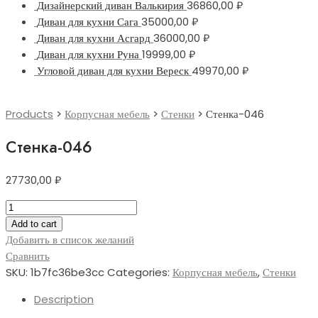
Дизайнерский диван Валькирия
36860,00
₽
Диван для кухни Сага
35000,00
₽
Диван для кухни Асгард
36000,00
₽
Диван для кухни Руна
19999,00
₽
Угловой диван для кухни Вереск
49970,00
₽
Products
>
Корпусная мебель
>
Стенки
>
Стенка-046
Стенка-046
27730,00
₽
Стенка-046
quantity
Add to cart
Добавить в список желаний
Сравнить
SKU:
1b7fc36be3cc
Categories:
Корпусная мебель
,
Стенки
Description