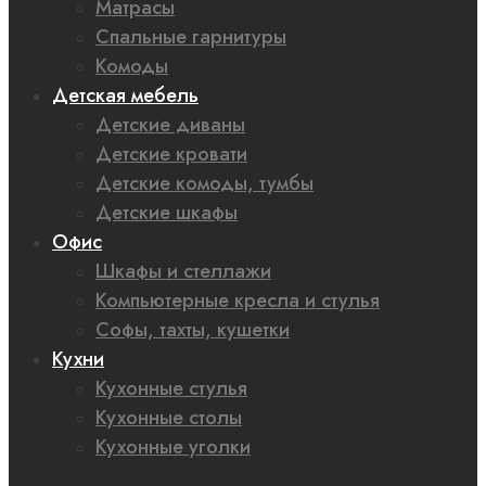
Матрасы
Спальные гарнитуры
Комоды
Детская мебель
Детские диваны
Детские кровати
Детские комоды, тумбы
Детские шкафы
Офис
Шкафы и стеллажи
Компьютерные кресла и стулья
Софы, тахты, кушетки
Кухни
Кухонные стулья
Кухонные столы
Кухонные уголки