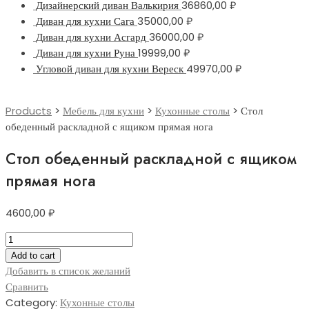
Дизайнерский диван Валькирия
36860,00
₽
Диван для кухни Сага
35000,00
₽
Диван для кухни Асгард
36000,00
₽
Диван для кухни Руна
19999,00
₽
Угловой диван для кухни Вереск
49970,00
₽
Products
>
Мебель для кухни
>
Кухонные столы
>
Стол
обеденный раскладной с ящиком прямая нога
Стол обеденный раскладной с ящиком
прямая нога
4600,00
₽
Стол
обеденный
Add to cart
раскладной
Добавить в список желаний
с
Сравнить
ящиком
Category:
Кухонные столы