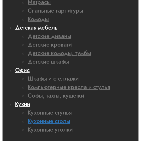
Матрасы
Спальные гарнитуры
Комоды
Детская мебель
Детские диваны
Детские кровати
Детские комоды, тумбы
Детские шкафы
Офис
Шкафы и стеллажи
Компьютерные кресла и стулья
Софы, тахты, кушетки
Кухни
Кухонные стулья
Кухонные столы
Кухонные уголки