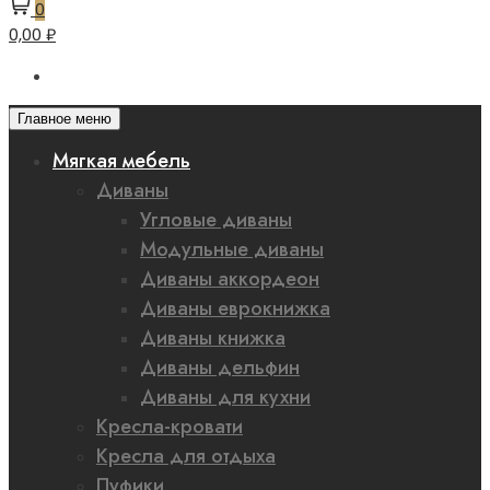
0
0,00 ₽
Главное меню
Мягкая мебель
Диваны
Угловые диваны
Модульные диваны
Диваны аккордеон
Диваны еврокнижка
Диваны книжка
Диваны дельфин
Диваны для кухни
Кресла-кровати
Кресла для отдыха
Пуфики