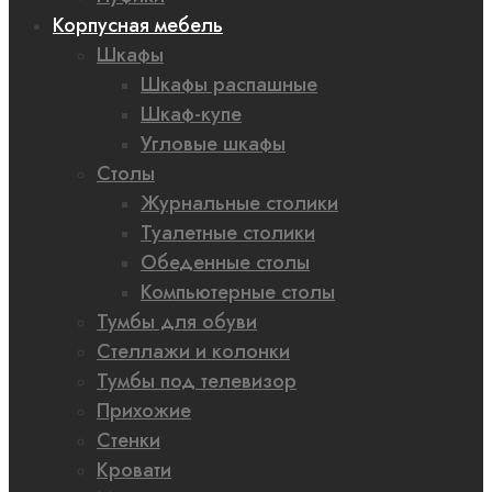
Корпусная мебель
Шкафы
Шкафы распашные
Шкаф-купе
Угловые шкафы
Столы
Журнальные столики
Туалетные столики
Обеденные столы
Компьютерные столы
Тумбы для обуви
Стеллажи и колонки
Тумбы под телевизор
Прихожие
Стенки
Кровати