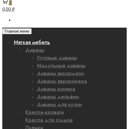
0
0,00 ₽
Главное меню
Мягкая мебель
Диваны
Угловые диваны
Модульные диваны
Диваны аккордеон
Диваны еврокнижка
Диваны книжка
Диваны дельфин
Диваны для кухни
Кресла-кровати
Кресла для отдыха
Пуфики