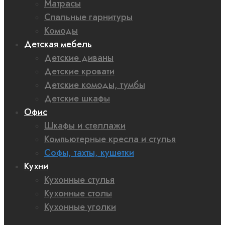
Матрасы
Спальные гарнитуры
Комоды
Детская мебель
Детские диваны
Детские кровати
Детские комоды, тумбы
Детские шкафы
Офис
Шкафы и стеллажи
Компьютерные кресла и стулья
Софы, тахты, кушетки
Кухни
Кухонные стулья
Кухонные столы
Кухонные уголки