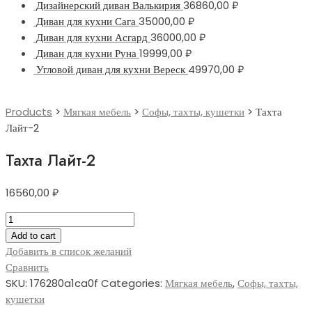
Дизайнерский диван Валькирия
36860,00
₽
Диван для кухни Сага
35000,00
₽
Диван для кухни Асгард
36000,00
₽
Диван для кухни Руна
19999,00
₽
Угловой диван для кухни Вереск
49970,00
₽
Products
>
Мягкая мебель
>
Софы, тахты, кушетки
>
Тахта
Лайт-2
Тахта Лайт-2
16560,00
₽
Тахта
Лайт-2
Add to cart
quantity
Добавить в список желаний
Сравнить
SKU:
176280a1ca0f
Categories:
Мягкая мебель
,
Софы, тахты,
кушетки