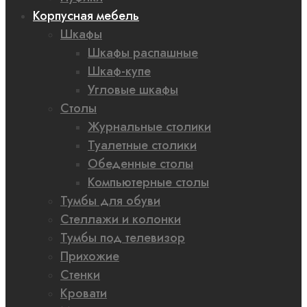
Корпусная мебель
Шкафы
Шкафы распашные
Шкаф-купе
Угловые шкафы
Столы
Журнальные столики
Туалетные столики
Обеденные столы
Компьютерные столы
Тумбы для обуви
Стеллажи и колонки
Тумбы под телевизор
Прихожие
Стенки
Кровати