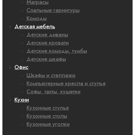
Матрасы
Спальные гарнитуры
Комоды
Детская мебель
Детские диваны
Детские кровати
Детские комоды, тумбы
Детские шкафы
Офис
Шкафы и стеллажи
Компьютерные кресла и стулья
Софы, тахты, кушетки
Кухни
Кухонные стулья
Кухонные столы
Кухонные уголки