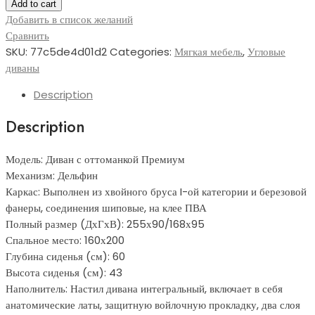
диван
Add to cart
Премиум
Добавить в список желаний
Экодизайн
Сравнить
quantity
SKU:
77c5de4d01d2
Categories:
Мягкая мебель
,
Угловые
диваны
Description
Description
Модель: Диван с оттоманкой Премиум
Механизм: Дельфин
Каркас: Выполнен из хвойного бруса I-ой категории и березовой
фанеры, соединения шиповые, на клее ПВА
Полный размер (ДхГхВ): 255х90/168х95
Спальное место: 160х200
Глубина сиденья (см): 60
Высота сиденья (см): 43
Наполнитель: Настил дивана интегральный, включает в себя
анатомические латы, защитную войлочную прокладку, два слоя