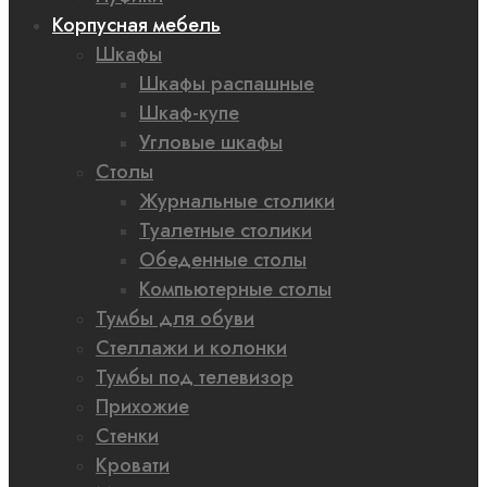
Корпусная мебель
Шкафы
Шкафы распашные
Шкаф-купе
Угловые шкафы
Столы
Журнальные столики
Туалетные столики
Обеденные столы
Компьютерные столы
Тумбы для обуви
Стеллажи и колонки
Тумбы под телевизор
Прихожие
Стенки
Кровати