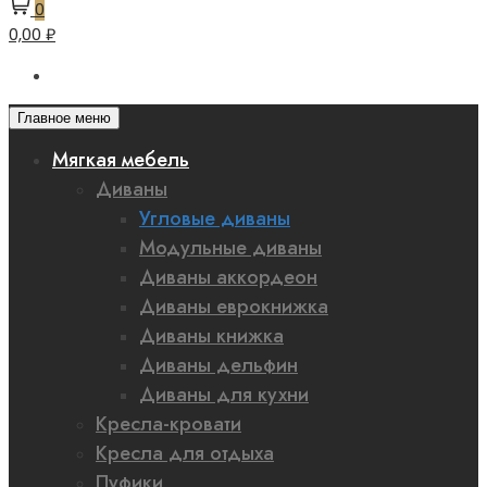
0
0,00 ₽
Главное меню
Мягкая мебель
Диваны
Угловые диваны
Модульные диваны
Диваны аккордеон
Диваны еврокнижка
Диваны книжка
Диваны дельфин
Диваны для кухни
Кресла-кровати
Кресла для отдыха
Пуфики