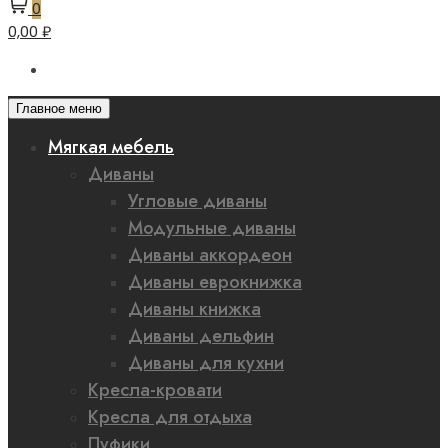
0
0,00 ₽
Главное меню
Мягкая мебель
Диваны
Угловые диваны
Модульные диваны
Диваны аккордеон
Диваны еврокнижка
Диваны книжка
Диваны дельфин
Диваны для кухни
Кресла-кровати
Кресла для отдыха
Пуфики