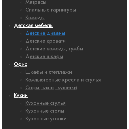
Матрасы
Спальные гарнитуры
Комоды
Детская мебель
Детские диваны
Детские кровати
Детские комоды, тумбы
Детские шкафы
Офис
Шкафы и стеллажи
Компьютерные кресла и стулья
Софы, тахты, кушетки
Кухни
Кухонные стулья
Кухонные столы
Кухонные уголки