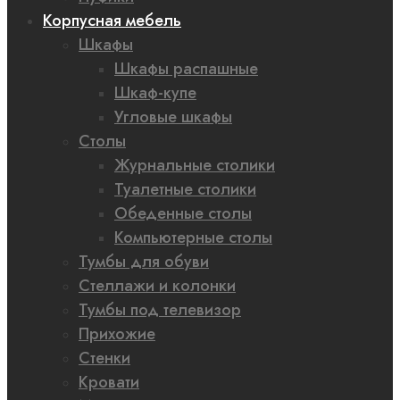
Корпусная мебель
Шкафы
Шкафы распашные
Шкаф-купе
Угловые шкафы
Столы
Журнальные столики
Туалетные столики
Обеденные столы
Компьютерные столы
Тумбы для обуви
Стеллажи и колонки
Тумбы под телевизор
Прихожие
Стенки
Кровати