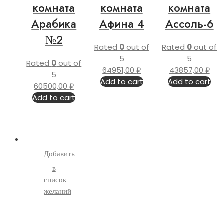
комната
комната
комната
Арабика
Афина 4
Ассоль-6
№2
Rated
0
out of
Rated
0
out of
5
5
Rated
0
out of
64951,00
₽
43857,00
₽
5
Add to cart
Add to cart
60500,00
₽
Add to cart
Добавить
в
список
желаний