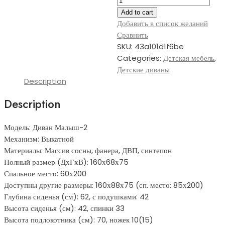
диван
Add to cart
Малыш-2
Добавить в список желаний
quantity
Сравнить
SKU:
43a101d1f6be
Categories:
Детская мебель
,
Детские диваны
Description
Description
Модель: Диван Малыш-2
Механизм: Выкатной
Материалы: Массив сосны, фанера, ДВП, синтепон
Полный размер (ДхГхВ): 160х68х75
Спальное место: 60х200
Доступны другие размеры: 160х88х75 (сп. место: 85х200)
Глубина сиденья (см): 62, с подушками: 42
Высота сиденья (см): 42, спинки 33
Высота подлокотника (см): 70, ножек 10(15)