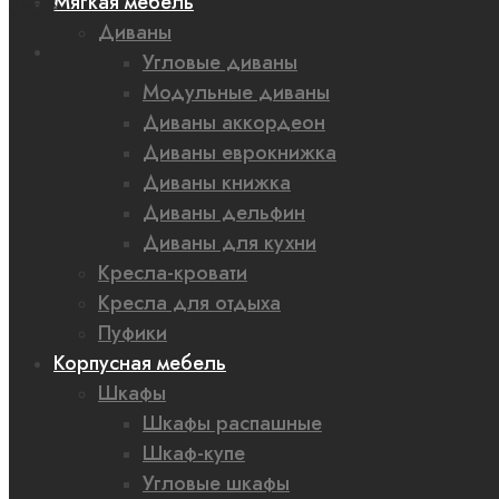
Мягкая мебель
0,00 ₽
Диваны
Угловые диваны
Модульные диваны
Диваны аккордеон
Диваны еврокнижка
Диваны книжка
Диваны дельфин
Диваны для кухни
Кресла-кровати
Кресла для отдыха
Пуфики
Корпусная мебель
Шкафы
Шкафы распашные
Шкаф-купе
Угловые шкафы