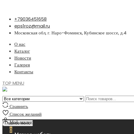
Перейти
+79036451658
к
eps1roz@mail.ru
содержимому
Московская обл, г. Наро-Фоминск, Кубинское шоссе, д.4
О нас
Каталог
Новости
Галерея
Контакты
TOP MENU
Сравнить
Список желаний
Мой аккаунт
Главное меню
0