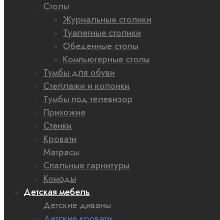
Столы
Журнальные столики
Туалетные столики
Обеденные столы
Компьютерные столы
Тумбы для обуви
Стеллажи и колонки
Тумбы под телевизор
Прихожие
Стенки
Кровати
Матрасы
Спальные гарнитуры
Комоды
Детская мебель
Детские диваны
Детские кровати