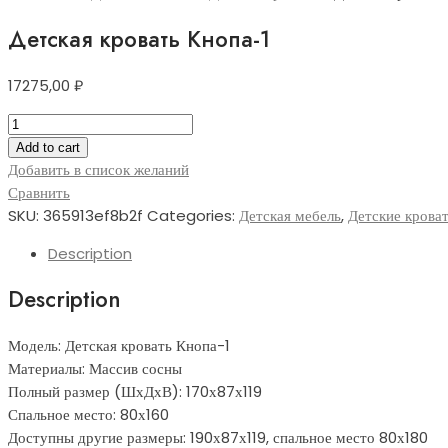
Детская кровать Кнопа-1
17275,00
₽
Детская
кровать
Add to cart
Кнопа-1
Добавить в список желаний
quantity
Сравнить
SKU:
365913ef8b2f
Categories:
Детская мебель
,
Детские крова
Description
Description
Модель: Детская кровать Кнопа-1
Материалы: Массив сосны
Полный размер (ШхДхВ): 170х87х119
Спальное место: 80х160
Доступны другие размеры: 190х87х119, спальное место 80х180