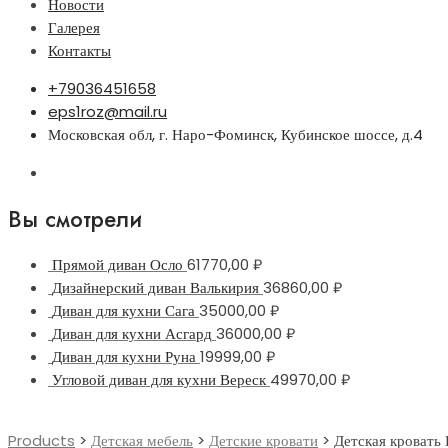
Новости
Галерея
Контакты
+79036451658
eps1roz@mail.ru
Московская обл, г. Наро-Фоминск, Кубинское шоссе, д.4
Вы смотрели
Прямой диван Осло
61770,00
₽
Дизайнерский диван Валькирия
36860,00
₽
Диван для кухни Сага
35000,00
₽
Диван для кухни Асгард
36000,00
₽
Диван для кухни Руна
19999,00
₽
Угловой диван для кухни Вереск
49970,00
₽
Products
>
Детская мебель
>
Детские кровати
>
Детская кровать