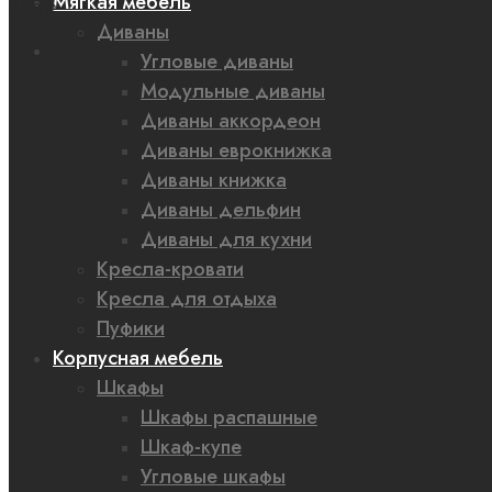
Мягкая мебель
0,00 ₽
Диваны
Угловые диваны
Модульные диваны
Диваны аккордеон
Диваны еврокнижка
Диваны книжка
Диваны дельфин
Диваны для кухни
Кресла-кровати
Кресла для отдыха
Пуфики
Корпусная мебель
Шкафы
Шкафы распашные
Шкаф-купе
Угловые шкафы