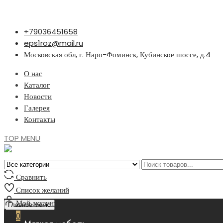
Перейти
+79036451658
к
eps1roz@mail.ru
содержимому
Московская обл, г. Наро-Фоминск, Кубинское шоссе, д.4
О нас
Каталог
Новости
Галерея
Контакты
TOP MENU
Сравнить
Список желаний
Мой аккаунт
Главное меню
0