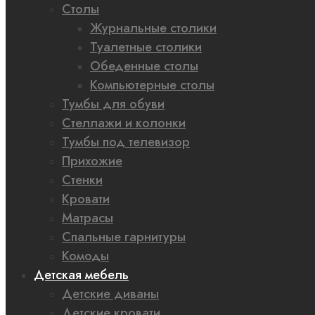
Столы
Журнальные столики
Туалетные столики
Обеденные столы
Компьютерные столы
Тумбы для обуви
Стеллажи и колонки
Тумбы под телевизор
Прихожие
Стенки
Кровати
Матрасы
Спальные гарнитуры
Комоды
Детская мебель
Детские диваны
Детские кровати