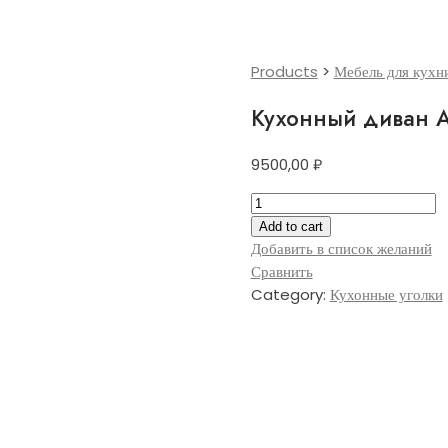
Products
>
Мебель для кухн
Кухонный диван 
9500,00
₽
Кухонный
диван
Add to cart
Алекс
Добавить в список желаний
quantity
Сравнить
Category:
Кухонные уголки