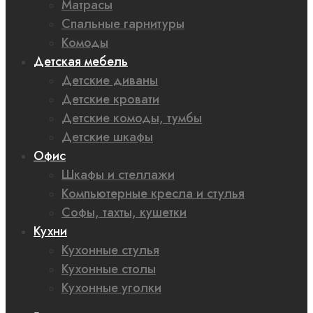
Матрасы
Спальные гарнитуры
Комоды
Детская мебель
Детские диваны
Детские кровати
Детские комоды, тумбы
Детские шкафы
Офис
Шкафы и стеллажи
Компьютерные кресла и стулья
Софы, тахты, кушетки
Кухни
Кухонные стулья
Кухонные столы
Кухонные уголки