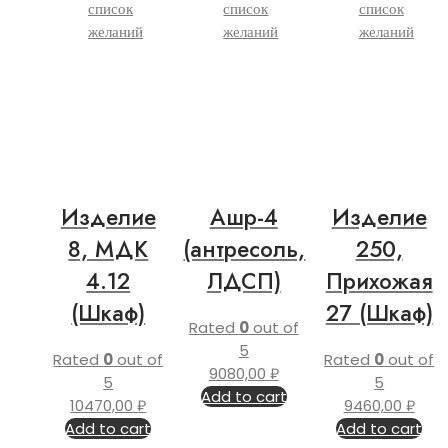
список
список
список
желаний
желаний
желаний
Изделие
Ашр-4
Изделие
8, МДК
(антресоль,
250,
4.12
ЛДСП)
Прихожая
(Шкаф)
27 (Шкаф)
Rated
0
out of
5
Rated
0
out of
Rated
0
out of
9080,00
₽
5
5
Add to cart
10470,00
₽
9460,00
₽
Add to cart
Add to cart