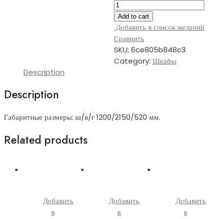
ШР
3-
Add to cart
8 (распашной
Добавить в список желаний
шкаф,
Сравнить
ЛДСП)
SKU:
6ce805b848c3
quantity
Category:
Шкафы
Description
Description
Габаритные размеры: ш/в/г 1200/2150/520 мм.
Related products
Добавить
Добавить
Добавить
в
в
в