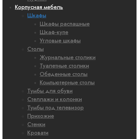
Корпусная мебель
Шкафы
Шкафы распашные
Шкаф-купе
Угловые шкафы
Столы
Журнальные столики
Туалетные столики
Обеденные столы
Компьютерные столы
Тумбы для обуви
Стеллажи и колонки
Тумбы под телевизор
Прихожие
Стенки
Кровати