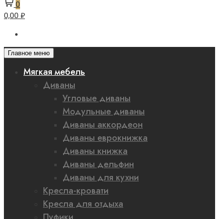
0
0,00 ₽
Главное меню
Мягкая мебель
Диваны
Угловые диваны
Модульные диваны
Диваны аккордеон
Диваны еврокнижка
Диваны книжка
Диваны дельфин
Диваны для кухни
Кресла-кровати
Кресла для отдыха
Пуфики